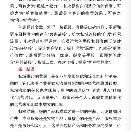
累，可称之为
“私域产权力”；其次是客户创造价值的程度，可
称之为“单客价值度”；最后是老客户的推荐效果，可称之
为“客户推荐率”。
首先通过文章、笔记、短视频、直播等口碑内容，不断和
更多目标客户间建立
“兴趣链接”
，扩大私域连接的
“广度”
积累
流量；其次通过社群运营、会员运营等手段和顾客间反复建
设
“信任链接”
，促进客户复购，提升运营
“深度”
，也就是
“单客
价值度”
；最后通过分销、优惠、裂变等手段，跟顾客间建
立
“利益链接”
，形成二次、多次传播，提高
“客户推荐率”
。
结语
四、
私域崛起的背后，是企业的增长焦虑和流量红利的消失。
同时，它代表着企业开始从流量收割到用户经营的思维转型。
私域流量的兴起也意味着，用户的管理从
“粗犷式”进入“精细
化”运营时代，无论是平台、商家还是个人，都需要更精细化
的运营来实现降本增效的目标。
归根结底，好的产品和模式才是一切的根基。无论是知识
付费、专业服务还是实物产品，最核心的还是产品、服务本身
是不是够好和吸引人，这里面包括产品和服务本身的质量、价