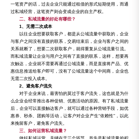
一笔资产的话，过去企业只能通过租借的形式短期使用，而通
过私域经营，这笔资产则会变成企业的自主产权。
二、私域流量的好处有哪些？
1、无需二次成本
以往企业
想要获取客户，都是从公域流量中获取的，
企业
与客户之间没有直接的联系，交易结束后，
企业
与客户之间的
关系就断了，想要二次获取客户，就得重复从公域流量引流。
而私域流量让
企业
与用户之间有了直接的联系，这样，想要再
次触达，
企业
就不需要再
通
过公域流量，
而是
直接将产品、优
惠信息推送给客户即可，没有了公域流量这个中间商，
企业
也
无需二次投入成本。
2、避免客户流失
对于
企业
来说，最害怕的莫过于客户流失，这也就是为什
么
企业
会经常推出各种促销、优惠活动的原因
。
有了私域流量
后，
企业可以直接触达
客户，就可以通过各种营销手段，如优
惠券、秒杀、团购等活动，让客户对
企业
产生
“依赖性”，以此
来挽留客户，避免客户流失。
三、如何运营私域流量？
做好私域运营，关键在于三个环节。首先是私域流量的积