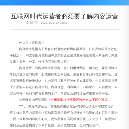
互联网时代运营者必须要了解内容运营
发布时间：2022/1/21 15:05:33
什么是内容运营？
内容
营销
是
指
当下互联时代
运营者利用
传播
渠道，打造品牌的最有效
的
手段之一
，
用文字图片或视频等形式将企业信息友好地呈现在用户面前，并激
发用户参与，分享、传播的完整运营过程。
内
容运营，即内容营销管理者，他们利用付费的、拥有的、赢得的和分
享的沟通渠道与顾客一起或在顾客之间创造、激发和分享品牌信息和对话。这
些渠道既包括传统媒体，也包括可控和不可控的新媒体渠道。内容运营是指基
于产品的内容进行内容策划、内容创意、内容编辑、内容发布、内容优化、内
容营销等一系列与内容相关的工作
。
内容运营
是
打造品牌重要营销手段。
如何做好内容运营呢？
兴田德润根据实操经验给出以下四个建议。
一、
做好
内容
运营，首先是要去研究品牌的核心价值有哪些文化价
值？核心竞争力是哪些？驱动消费者的购买力是什么？
品牌的核心定位
在
哪些
方面？
以此为内容的
中心
点
，
提炼品牌在不同维度的
核心文化价值
，
将提炼出
来的
价值主张构成了
不同
价值层，从价值层出发，组织内容创作。