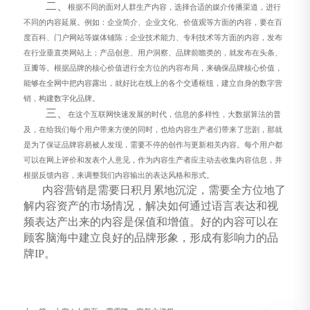
二、
根据不同的面对人群生产内容，选择合适的媒介传播渠道，进行
不同的内容延展。例如：企业简介、企业文化、价值观等方面的内容，要在百
度百科、门户网站等媒体铺陈；企业技术能力、专利技术等方面的内容，发布
在行业垂直类网站上；产品创意、用户洞察、品牌前瞻类的，就发布在头条、
豆瓣等。根据品牌的核心价值进行全方位的内容布局，来确保品牌核心价值，
能够在全网中把内容露出，就好比在线上的各个交通枢纽，建立自身的数字营
销，构建数字化品牌。
三、
在这个互联网快速发展的时代，信息的多样性，大数据算法的普
及，在给我们每个用户带来方便的同时，也给内容生产者们带来了悲剧，那就
是为了保证品牌容易被人发现，需要不停的创作与更新相关内容。每个用户都
可以在网上评价和发表个人意见，作为内容生产者应主动去收集内容信息，并
根据反馈内容，来调整我们内容输出的表达风格和形式。
内容营销是需要日积月累地沉淀，需要全方位地了
解内容资产的市场情况，解决如何通过语言表达和视
频表达产出来的内容是保值和增值。好的内容可以在
顾客脑海中建立良好的品牌形象，形成有影响力的品
牌
IP。